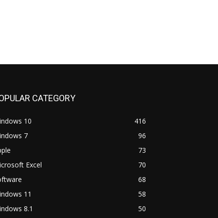
OPULAR CATEGORY
indows 10
416
indows 7
96
pple
73
crosoft Excel
70
oftware
68
indows 11
58
indows 8.1
50