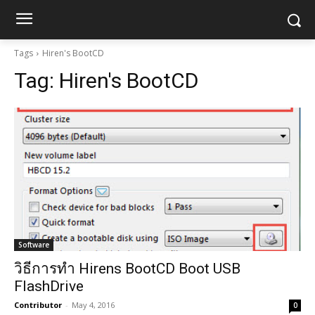
Tags
Hiren's BootCD
Tag:
Hiren's BootCD
Software
วิธีการทำ Hirens BootCD Boot USB
FlashDrive
Contributor
-
May 4, 2016
0