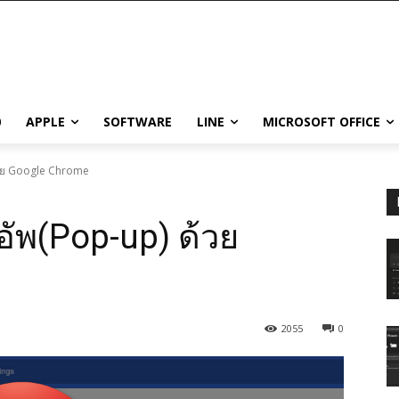
0
APPLE
SOFTWARE
LINE
MICROSOFT OFFICE
้วย Google Chrome
ัพ(Pop-up) ด้วย
2055
0