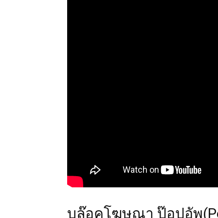
บล๊อคโฆษณา ป๊อปอัพ(P