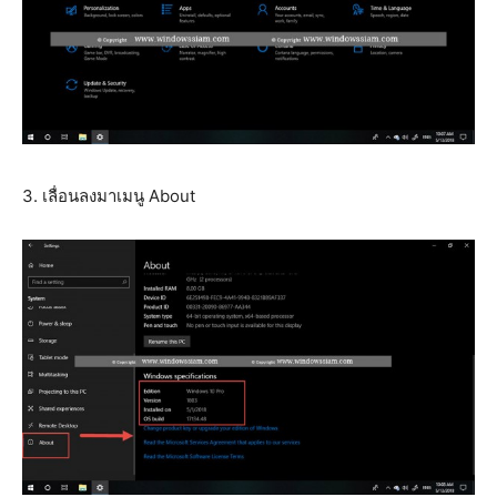
3. เลื่อนลงมาเมนู About