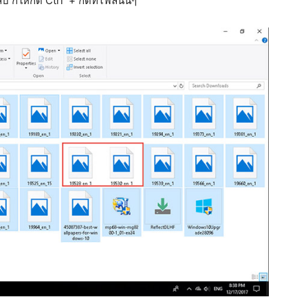
บ ก็ให้กด Ctrl + กดที่ไฟล์นั้นๆ