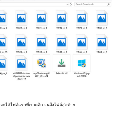
็จะได้ไฟล์แรกที่เราคลิก จนถึงไฟล์สุดท้าย