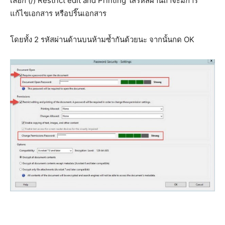
เลือก (/) Restrict edit and Printing ใส่รหัสผ่านถ้าจะมีการ
แก้ไขเอกสาร หรือปริ๊นเอกสาร
โดยทั้ง 2 รหัสผ่านด้านบนห้ามซ้ำกันด้วยนะ จากนั้นกด OK