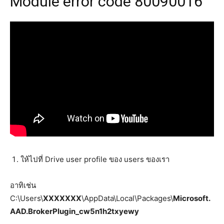
Module error code 80090016
ให้ไปที่ Drive user profile ของ users ของเรา
อาทิเช่น
C:\Users\
XXXXXXX
\AppData\Local\Packages\
Microsoft.
AAD.BrokerPlugin_cw5n1h2txyewy