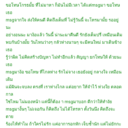
ขอโทษโกรธมั้ย ที่ไม่มาหา ก็มันไม่มีเวลา ได้แต่msgมา ขอโทษ
เธอ
msgจากใจ ส่งให้คนดี คิดถึงเต็มที่ ไม่รู้วันนี้ จะโทรมามั้ย รออยู่
นะ
อย่างอนนะ มาง้อแล้ว วันนี้ น่านะมาคืนดี รักยังเต็มปรี่ เหมือนเดิม
พบกันบ้างมั้ย วันไหนว่างๆ กลัวห่างนานๆ จะมีคนใหม่ มาเดินข้าง
เธอ
รู้ว่าผิด ไม่คิดสร้างปัญหา ไม่ทำอีกแล้ว สัญญา ยกโทษให้ ด้วยนะ
เธอ
msgมาง้อ ขอโทษ ที่ไกลห่าง รักไม่จาง เธอยังอยู่ กลางใจ เหมือน
เดิม
แม้ฝันจะจบลง ตรงที่ เราห่างไกล แต่อยาก ให้จำไว้ ห่วงใย ตลอด
กาล
ใช่ไหม ไม่มองหน้า แค่นี้ก็ต้อง า msgมาบอก ดีกว่าให้ทำงัย
msgมางั้นๆ ไม่เจอกัน ก็คิดถึง ไม่ได้โทรหา ตั้งวันนึง คิดถึงจะ
ตาย
ร้องไห้ทำไม ถ้าใครไม่รัก แค่อาการอกหัก เจ็บช้ำนัก แต่ไม่ยักกะ