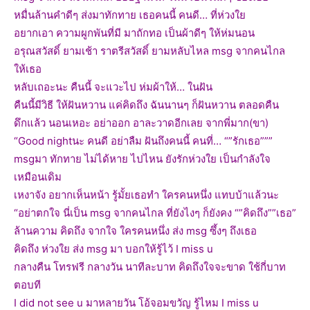
หมื่นล้านคำดีๆ ส่งมาทักทาย เธอคนนี้ คนดี… ที่ห่วงใย
อยากเอา ความผูกพันที่มี มาถักทอ เป็นผ้าดีๆ ให้ห่มนอน
อรุณสวัสดิ์ ยามเช้า ราตรีสวัสดิ์ ยามหลับไหล msg จากคนไกล
ให้เธอ
หลับเถอะนะ คืนนี้ จะแวะไป ห่มผ้าให้… ในฝัน
คืนนี้มีวิธี ให้ฝันหวาน แค่คิดถึง ฉันนานๆ ก็ฝันหวาน ตลอดคืน
ดึกแล้ว นอนเหอะ อย่าออก อาละวาดอีกเลย จากพี่มาก(ขา)
“Good nightนะ คนดี อย่าลืม ฝันถึงคนนี้ คนที่… “”รักเธอ”””
msgมา ทักทาย ไม่ได้หาย ไปไหน ยังรักห่วงใย เป็นกำลังใจ
เหมือนเดิม
เหงาจัง อยากเห็นหน้า รู้มั้ยเธอทำ ใครคนหนึ่ง แทบบ้าแล้วนะ
“อย่าตกใจ นี่เป็น msg จากคนไกล ที่ยังไงๆ ก็ยังคง “”คิดถึง””เธอ”
ล้านความ คิดถึง จากใจ ใครคนหนึ่ง ส่ง msg ซึ้งๆ ถึงเธอ
คิดถึง ห่วงใย ส่ง msg มา บอกให้รู้ไว้ I miss u
กลางคืน โทรฟรี กลางวัน นาทีละบาท คิดถึงใจจะขาด ใช้กี่บาท
ตอบที
I did not see u มาหลายวัน โอ้จอมขวัญ รู้ไหม I miss u