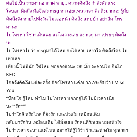
ต่อไปเป็น รายงานอากาศ พายุ.. ความคิดถึง กำลังพัดแรง
ใจบอก คิดถึง มือจึงส่ง msg หา เอ่ยแทนวาจา คิดถึงมากนะ รู้มั้ย
คิดถึงจัง หายไปทั้งวัน ไม่เจอหน้า คิดถึง แทบบ้า อย่าลืม โทร
มานะ
ไม่โทรหา ใช่ว่าเมินเฉย แต่ไม่ว่างเลย ส่งmsg มา เปรยๆ คิดถึง
นะ
ไม่โทรหาไม่ว่า msgมาได้ไหม จะได้หาย เหงาใจ คิดถึงใคร ไม่
เท่าเธอ
เที่ยงนี้ ไม่มีนัด ใช่ไหม ขอจองตัวนะ OK มั้ย จะชวนไป กินไก่
KFC
ไกลจังคิดถึง แต่ละครั้ง ต้องโทรหา แค่อยาก กระซิบว่า I Miss
You
“น้อยใจ รู้ไหม ทำไม ไม่โทรหา บอกอยู่ได้ ไม่มีเวลา เนี่ย
นะ””รัก”””
ไม่ว่าใกล้ หรือไกล ก็ยังรัก และห่วงใย เหมือนเดิม
กลับมารักกัน เหมือนเดิม ได้มั้ยเธอ รักคนที่รักเธอ หมดหัวใจ
ไม่ว่าเวลา จะนานแค่ไหน อยากให้รู้ไว้ว่า รักและห่วงใย ทุกเวลา