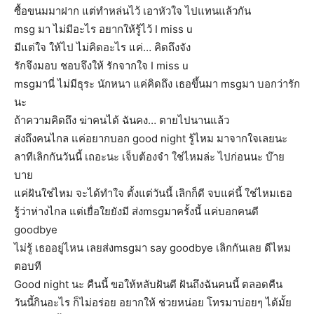
ซื้อขนมมาฝาก แต่ทำหล่นไว้ เอาหัวใจ ไปแทนแล้วกัน
msg มา ไม่มีอะไร อยากให้รู้ไว้ I miss u
มีแต่ใจ ให้ไป ไม่คิดอะไร แค่… คิดถึงจัง
รักจึงมอบ ชอบจึงให้ รักจากใจ I miss u
msgมานี่ ไม่มีธุระ นักหนา แค่คิดถึง เธอขึ้นมา msgมา บอกว่ารัก
นะ
ถ้าความคิดถึง ฆ่าคนได้ ฉันคง… ตายไปนานแล้ว
ส่งถึงคนไกล แค่อยากบอก good night รู้ไหม มาจากใจเลยนะ
ลาทีเลิกกันวันนี้ เถอะนะ เจ็บต้องจำ ใช่ไหมล่ะ ไปก่อนนะ บ๊าย
บาย
แค่ฝันใช่ไหม จะได้ทำใจ ตั้งแต่วันนี้ เลิกก็ดี จบแค่นี้ ใช่ไหมเธอ
รู้ว่าห่างไกล แต่เยื่อใยยังมี ส่งmsgมาครั้งนี้ แค่บอกคนดี
goodbye
ไม่รู้ เธออยู่ไหน เลยส่งmsgมา say goodbye เลิกกันเลย ดีไหม
ตอบที
Good night นะ คืนนี้ ขอให้หลับฝันดี ฝันถึงฉันคนนี้ ตลอดคืน
วันนี้กินอะไร ก็ไม่อร่อย อยากให้ ช่วยหน่อย โทรมาบ่อยๆ ได้มั้ย