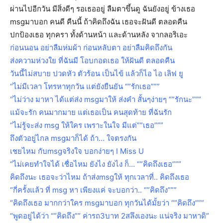
ผ่านไปอีกวัน มีสิ่งดีๆ รอเธออยู่ ลืมตาขึ้นดู ฉันยังอยู่ ข้างเธอ
msgมาบอก คนดี คืนนี้ ถ้าคิดถึงฉัน เธอจะฝันดี ตลอดคืน
ปกป้องเธอ ทุกครา ทั้งด้านหน้า และด้านหลัง จากลอริเอะ
ก่อนนอน อย่าลืมห่มผ้า ก่อนหลับตา อย่าลืมคิดถึงกัน
ส่งความห่วงใย ที่ฉันมี โอบกอดเธอ ให้ฝันดี ตลอดคืน
วันนี้ไม่สบาย ปวดหัว ตัวร้อน เป็นไข้ แล้วก็ไอ ไอ เลิฟ ยู
“ไม่มีเวลา โทรหาทุกวัน แต่ยังยืนยัน “”รักเธอ”””
“ไม่ว่าง มาหา ได้แต่ส่ง msgมาให้ ส่งคำ สั้นๆง่ายๆ “”รักนะ”””
แม้จะรัก คนมากมาย แต่เธอเป็น คนสุดท้าย ที่ฉันรัก
“ไม่รู้จะส่ง msg ให้ใคร เพราะในใจ มีแต่””เธอ”””
ถึงตัวอยู่ไกล msgมาก็ได้ ถ้า… ใจตรงกัน
เชยไหม กับmsgจริงใจ บอกง่ายๆ I Miss U
“ไม่เคยทำใจได้ เชื่อไหม ยังไง ยังไง ก็… “”คิดถึงเธอ”””
คิดถึงนะ เธอจะว่าไหม ถ้าส่งmsgให้ ทุกเวลาที่.. คิดถึงเธอ
“กี่ครั้งแล้ว ที่ msg หา เพียงแค่ จะบอกว่า.. “”คิดถึง”””
“คิดถึงเธอ มากกว่าใคร msgมาบอก ทุกวันได้มั้ยว่า “”คิดถึง”””
“พูดอยู่ได้ว่า “”คิดถึง”” ค่ารถ3บาท 2สลึงเองนะ แน่จริง มาหาดิ”