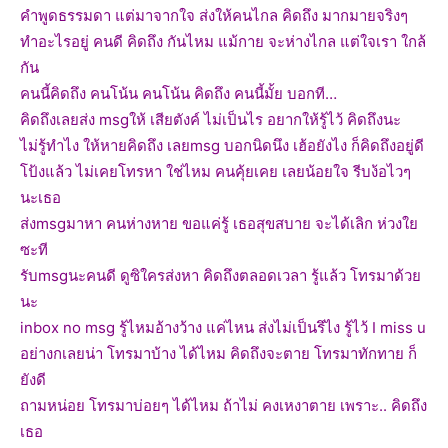
คำพูดธรรมดา แต่มาจากใจ ส่งให้คนไกล คิดถึง มากมายจริงๆ
ทำอะไรอยู่ คนดี คิดถึง กันไหม แม้กาย จะห่างไกล แต่ใจเรา ใกล้
กัน
คนนี้คิดถึง คนโน้น คนโน้น คิดถึง คนนี้มั้ย บอกที…
คิดถึงเลยส่ง msgให้ เสียตังค์ ไม่เป็นไร อยากให้รู้ไว้ คิดถึงนะ
ไม่รู้ทำไง ให้หายคิดถึง เลยmsg บอกนิดนึง เฮ้อยังไง ก็คิดถึงอยู่ดี
โป้งแล้ว ไม่เคยโทรหา ใช่ไหม คนคุ้ยเคย เลยน้อยใจ รีบง้อไวๆ
นะเธอ
ส่งmsgมาหา คนห่างหาย ขอแค่รู้ เธอสุขสบาย จะได้เลิก ห่วงใย
ซะที
รับmsgนะคนดี ดูซิใครส่งหา คิดถึงตลอดเวลา รู้แล้ว โทรมาด้วย
นะ
inbox no msg รู้ไหมอ้างว้าง แค่ไหน ส่งไม่เป็นรึไง รู้ไว้ I miss u
อย่างกเลยน่า โทรมาบ้าง ได้ไหม คิดถึงจะตาย โทรมาทักทาย ก็
ยังดี
ถามหน่อย โทรมาบ่อยๆ ได้ไหม ถ้าไม่ คงเหงาตาย เพราะ.. คิดถึง
เธอ