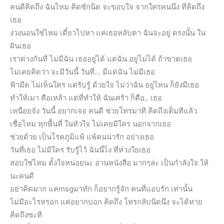
คนดีคิดถึง ฉันไหม คิดซักนิด จะขอบใจ จากใครคนนึง ที่คิดถึง
เธอ
ง่วงนอนใช่ไหม เดี๋ยวไปหา แค่เธอหลับตา ฉันจะอยู่ ตรงนั้น ใน
ฝันเธอ
เราต่างกันที่ ไม่มีฉัน เธออยู่ได้ แต่ฉัน อยู่ไม่ได้ ถ้าขาดเธอ
ไม่เคยคิดว่า จะมีวันนี้ วันที่… มีแต่ฉัน ไม่มีเธอ
ฟ้ามืด ไม่เห็นใคร แต่รับรู้ ด้วยใจ ไม่ว่าฉัน อยู่ไหน ก็ยังมีเธอ
ทำให้เมา คือเหล้า แต่ที่ทำให้ ฉันเศร้า ก็คือ.. เธอ
เหนื่อยจัง วันนี้ อยากเจอ คนดี ช่วยโทรมาที คิดถึงเต็มทีแล้ว
เชื่อไหม ทุกพื้นที่ ในหัวใจ ไม่เคยมีใคร นอกจากเธอ
ช่วยด้วย เป็นโรคภูมิแพ้ แพ้คนน่ารัก อย่างเธอ
วันที่เธอ ไม่มีใคร รับรู้ไว้ ฉันนี่ไง ที่ห่วงใยเธอ
สอบใช่ไหม ตั้งใจหน่อยนะ อ่านหนังสือ มากๆล่ะ เป็นกำลังใจ ให้
นะคนดี
อย่าคิดมาก แค่msgมาทัก ก็อยากรู้จัก คนที่แอบรัก เท่านั้น
ไม่มีอะไรหรอก แค่อยากบอก คิดถึง โทรกลับนิดนึง จะได้หาย
คิดถึงซะที