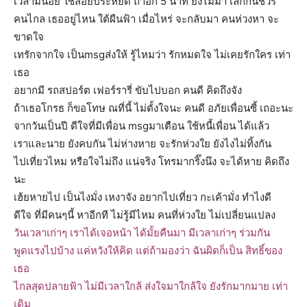
เวลามีน้อย ใช้สอยประหยัด ถ้าอีก 5 นาที ยังไม่มา เลิกกันชัวร์
คนไกล เธออยู่ไหน ใต้ผืนฟ้า เมื่อไหร่ จะกลับมา คนห่วงหา จะ
ขาดใจ
เทรักจากใจ เป็นmsgส่งให้ รู้ไหมว่า รักหมดใจ ไม่เคยรักใคร เท่า
เธอ
อยากมี รถสปอร์ต เฟอร์รารี่ ขับไปบอก คนดี คิดถึงจัง
ถ้าเธอโกรธ ก็ขอโทษ ณที่นี้ ไม่ตั้งใจนะ คนดี อภัยเพื่อนซี้ เถอะนะ
จากวันเป็นปี ดีใจที่มีเพื่อน msgมาเตือน ใช้หนี้เพื่อน ได้แล้ว
เราและนาย ยังคบกัน ไม่ห่างหาย จะรักห่วงใย ยังไงไม่ทิ้งกัน
ไปเที่ยวไหม หรือใจไม่ถึง แน่จริง โทรมากริ๊งนึง จะได้หาย คิดถึง
นะ
เฮ้ยหายไป เป็นไงมั่ง เหงาจัง อยากไปเที่ยว กะเค้ามั่ง ทำไงดี
ดีใจ ที่มีคนๆนี้ หาอีกที ไม่รู้มีไหม คนที่ห่วงใย ไม่เปลี่ยนแปลง
วันเวลาเก่าๆ เราได้เจอหน้า ได้มั้ยคืนมา มีเวลาเก่าๆ ร่วมกัน
พูดแรงไปบ้าง แค่หวังให้คิด แต่ถ้ามองว่า ฉันผิดก็เป็น สิทธิ์ของ
เธอ
ไกลสุดปลายฟ้า ไม่มีเวลาใกล้ ส่งใจมาใกล้ใจ ยังรักมากมาย เท่า
เดิม