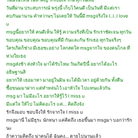
วันที่ผ่าน ประสบการณ์ พรุ่งนี้ เก็บไว้คนดี เป็นวันที่ มีแต่เรา
คบกันมานาน คำหวานๆ ไม่เคยให้ วันนี้มี msgจริงใจ I..I..I love
u
msgนี้อยากให้ คนดีเห็น ให้รู้ ความจริงที่เป็น รักเราชัดเจน ทุกวัน
ขอบคุณ ขอบคุณ ขอบคุณที่มี กันและกัน รักเธอ ทุกวันจริงๆ
ใครเกิดก็ช่าง มีเธอซะอย่าง โลกสดใส msgจากใจ ของคนไกล ที่
ห่วงใยเธอ
msgส่งช้า ส่งหัวใจ มาได้รับไหม วันเกิดปีนี้ อยากได้อะไร
อธิษฐานสิ
อยากให้ เธอมาหา มาอยู่ในฝัน จะได้มีเวลา อยู่ด้วยกัน ทั้งคืน
ซื้อขนมมาฝาก แต่ทำหล่นไว้ เอาหัวใจ ไปแทนแล้วกัน
msg มา ไม่มีอะไร อยากให้รู้ไว้ I miss u
มีแต่ใจ ให้ไป ไม่คิดอะไร แค่… คิดถึงจัง
รักจึงมอบ ชอบจึงให้ รักจากใจ I miss u
msgมานี่ ไม่มีธุระ นักหนา แค่คิดถึง เธอขึ้นมา msgมา บอกว่ารัก
นะ
ถ้าความคิดถึง ฆ่าคนได้ ฉันคง… ตายไปนานแล้ว