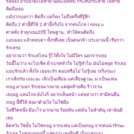
ร้อนจัง อาบน้ำยังไม่หาย นอนไม่หลับ กระสับกระส่าย ไม่หาย
คิดถึงเธอ
แม้ปากบอกว่า คิดถึง แต่ก็คง ไม่ถึงครึ่งที่รู้สึก
คิดถึง 2 คำนี้ที่ให้ 2 คำนี้จริงใจ จากคนไกล I miss u
ศาลสั่ง จำคุกเธอ20ปี โทษฐาน.. ทำให้คนคิดถึง
แอบมอง แล้วหลบตา ทั้งๆที่เคย เป็นคนกล้า ประมาณนี้ เรียกว่า
รักเหรอ
อย่าถามว่า รักแค่ไหน รู้ไว้ทั้งใจ ไม่มีใคร นอกจากเธอ
วันนี้ไม่ว่าง จะไปเช็ค ผ้าเบรคหัวใจ ไม่รู้ทำไม มันไม่หยุด รักเธอ
แอบรักแล้ว ทั้งใจ เธอจะรัก ตอบหรือไม่ ไม่รู้เลย (จริงๆนะ)
เราเลิกกัน เถอะนะ เลิกเป็นเพื่อน แต่เลื่อนฐานะ มาเป็นแฟน
msg มาบอก รักเธอมากมาย แต่สุดท้ายคือ ร้าวราน
เธออยู่ แสนไกล ยังไงก็ อยากเห็นหน้า แต่อย่างว่า สามีคนอื่น
msg นี้ที่ให้ ส่งมาด้วยใจ ไม่ใช่มือ
ในชีวิตหนึ่ง มีอะไร มากมาย ร้อยพัน แต่มัน ไม่สำคัญ เท่าฉันมี
เธอ
ผิดหวัง ใช่มั้ย ไม่ใช่msg จากแฟน แต่เป็นmsg จากคนน่ารักนะ
ถ้าเธอ ไม่ตอบmsgนี้ แสดงว่า เธอยินดี เป็นแฟนเรา