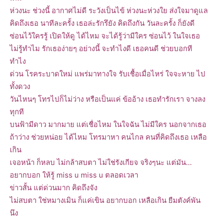
ห่วงนะ ช่วงนี้ อากาศไม่ดี ระวังเป็นไข้ ห่วงนะห่วงใย ส่งใจมาดูแล
คิดถึงเธอ นาทีละครั้ง เธอล่ะรักรึยัง คิดถึงกัน วันละครั้ง ก็ยังดี
ซ่อนไว้ใครรู้ เปิดให้ดู ได้ไหม จะได้รู้ว่ามีใคร ซ่อนไว้ ในใจเธอ
ไม่รู้ทำไม รักเธอง่ายๆ อย่างนี้ จะทำไงดี เธอคนดี ช่วยบอกที
ทำไง
ด่วน โรคระบาดใหม่ แพร่มาทางใจ รับเชื้อเมื่อไหร่ ใจจะหาย ไป
ทั้งดวง
วันไหนๆ โทรไปก็ไม่ว่าง หรือเป็นแค่ ข้ออ้าง เธอทำรักเรา จางลง
ทุกที
บนฟ้ามีดาว มากมาย แต่เชื่อไหม ในใจฉัน ไม่มีใคร นอกจากเธอ
ถ้าว่าง ช่วยหน่อย ได้ไหม โทรมาหา คนไกล คนที่คิดถึงเธอ เหลือ
เกิน
เจอหน้า ก็หลบ ไม่กล้าสบตา ไม่ใช่รังเกียจ จริงๆนะ แต่มัน…
อยากบอก ให้รู้ miss u miss u ตลอดเวลา
ข่าวสั้น แต่ด่วนมาก คิดถึงจัง
ไม่สบตา ใช่หมางเมิน ก็แค่เขิน อยากบอก เหลือเกิน ยืมตังค์พัน
นึง