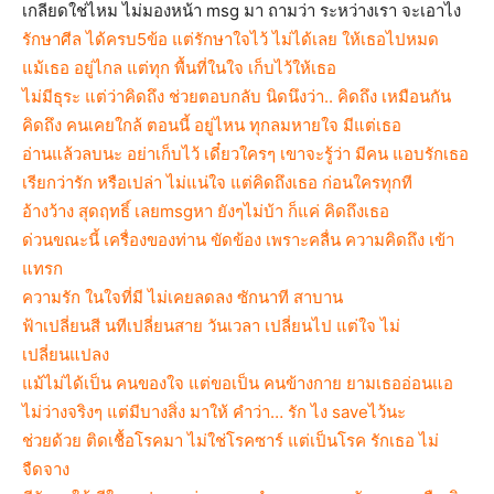
เกลียดใช่ไหม ไม่มองหน้า msg มา ถามว่า ระหว่างเรา จะเอาไง
รักษาศีล ได้ครบ5ข้อ แต่รักษาใจไว้ ไม่ได้เลย ให้เธอไปหมด
แม้เธอ อยู่ไกล แต่ทุก พื้นที่ในใจ เก็บไว้ให้เธอ
ไม่มีธุระ แต่ว่าคิดถึง ช่วยตอบกลับ นิดนึงว่า.. คิดถึง เหมือนกัน
คิดถึง คนเคยใกล้ ตอนนี้ อยู่ไหน ทุกลมหายใจ มีแต่เธอ
อ่านแล้วลบนะ อย่าเก็บไว้ เดี๋ยวใครๆ เขาจะรู้ว่า มีคน แอบรักเธอ
เรียกว่ารัก หรือเปล่า ไม่แน่ใจ แต่คิดถึงเธอ ก่อนใครทุกที
อ้างว้าง สุดฤทธิ์ เลยmsgหา ยังๆไม่บ้า ก็แค่ คิดถึงเธอ
ด่วนขณะนี้ เครื่องของท่าน ขัดข้อง เพราะคลื่น ความคิดถึง เข้า
แทรก
ความรัก ในใจที่มี ไม่เคยลดลง ซักนาที สาบาน
ฟ้าเปลี่ยนสี นทีเปลี่ยนสาย วันเวลา เปลี่ยนไป แต่ใจ ไม่
เปลี่ยนแปลง
แม้ไม่ได้เป็น คนของใจ แต่ขอเป็น คนข้างกาย ยามเธออ่อนแอ
ไม่ว่างจริงๆ แต่มีบางสิ่ง มาให้ คำว่า… รัก ไง saveไว้นะ
ช่วยด้วย ติดเชื้อโรคมา ไม่ใช่โรคซาร์ แต่เป็นโรค รักเธอ ไม่
จืดจาง