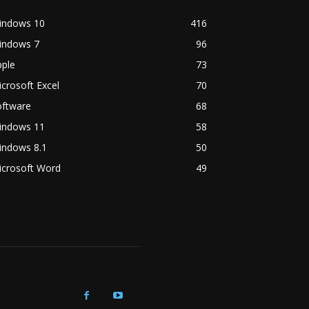
indows 10
416
indows 7
96
pple
73
crosoft Excel
70
oftware
68
indows 11
58
indows 8.1
50
icrosoft Word
49