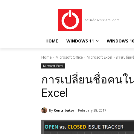
windowssiam.com
HOME
WINDOWS 11
WINDOWS 1
Home
Microsoft Office
Microsoft Excel
การเปลี่ยน
Microsoft Excel
การเปลี่ยนชื่อคน
Excel
By
Contributor
February 28, 2017