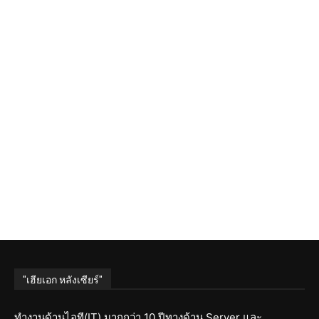
"เฮียเอก หลังเซียร์"
ทำงานด้านไอที(IT) มากกว่า 10 ปีทางด้าน Server และ