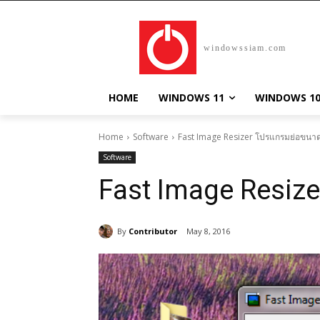
windowssiam.com
HOME
WINDOWS 11
WINDOWS 1
Home
Software
Fast Image Resizer โปรแกรมย่อขนาด
Software
Fast Image Resiz
By
Contributor
May 8, 2016