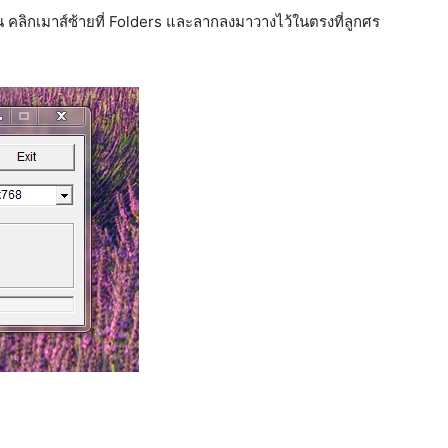
้น คลิกเมาส์ซ้ายที่ Folders และลากลงมาวางไว้ในตรงที่ลูกศร