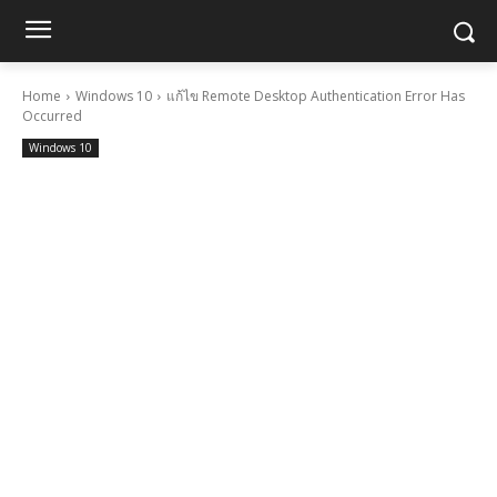
Home
Windows 10
แก้ไข Remote Desktop Authentication Error Has
Occurred
Windows 10