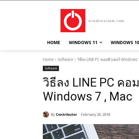
windowssiam.com
HOME
WINDOWS 11
WINDOWS 1
Home
Software
วิธีลง LINE PC คอมพิวเตอร์ Windows
Software
วิธีลง LINE PC คอ
Windows 7 , Mac
By
Contributor
February 20, 2018