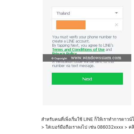
สำหรับคนที่เพิ่งเริ่มใช้ LINE ก็ให้เราทำการดาว
> ใส่เบอร์มือถือเราลงไป เช่น 086032xxxx > คล