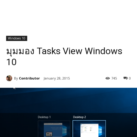
Windows 10
มุมมอง Tasks View Windows
10
By
Contributor
January 28, 2015
745
0