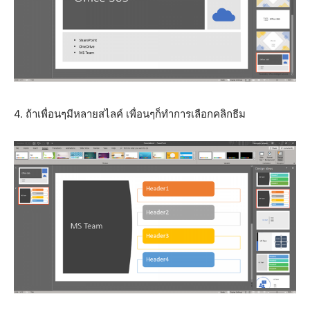
4. ถ้าเพื่อนๆมีหลายสไลค์ เพื่อนๆก็ทำการเลือกคลิกธีม