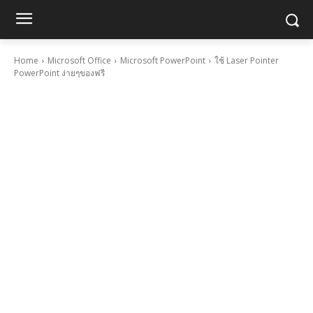
Home
Microsoft Office
Microsoft PowerPoint
ใช้ Laser Pointer
PowerPoint ง่ายๆของฟรี