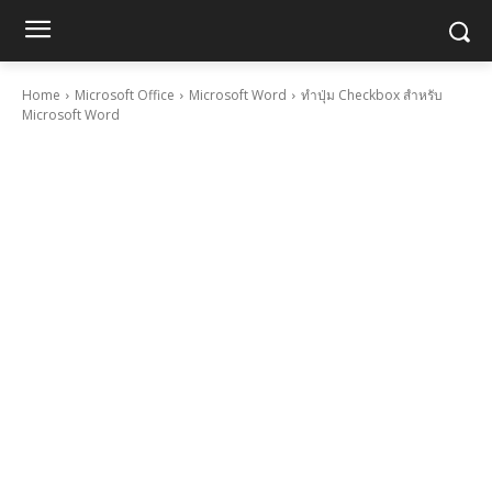
Home
Microsoft Office
Microsoft Word
ทำปุ่ม Checkbox สำหรับ
Microsoft Word