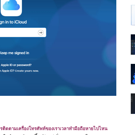
รติดตามเครื่องโทรศัพท์ของเราเวลาทำมือถือหายไปไหน