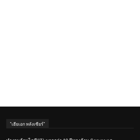
"เฮียเอก หลังเซียร์"