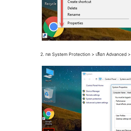
2. กด System Protection > เลือก Advanced >